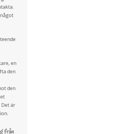
ntakta.
g något
eteende
kare, en
ofta den
mot den
det
 Det är
ion.
g från