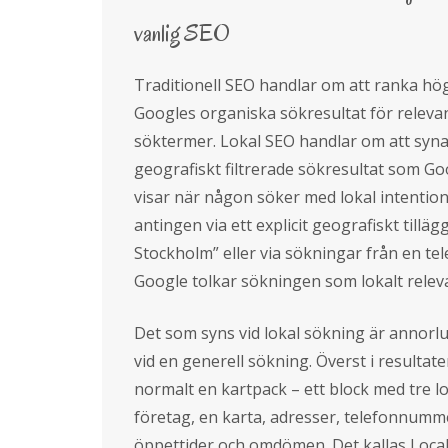
vanlig SEO
Traditionell SEO handlar om att ranka hög
Googles organiska sökresultat för releva
söktermer. Lokal SEO handlar om att syna
geografiskt filtrerade sökresultat som Go
visar när någon söker med lokal intention
antingen via ett explicit geografiskt tilläg
Stockholm” eller via sökningar från en te
Google tolkar sökningen som lokalt relev
Det som syns vid lokal sökning är annorl
vid en generell sökning. Överst i resultate
normalt en kartpack – ett block med tre l
företag, en karta, adresser, telefonnumm
öppettider och omdömen. Det kallas Loca