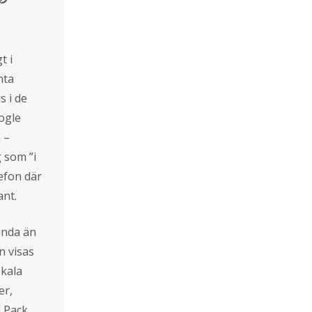
t i
nta
s i de
ogle
 –
g som ”i
lefon där
ant.
unda än
n visas
okala
er,
l Pack