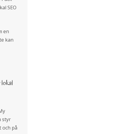
okal SEO
om en
nte kan
 lokal
 My
 styr
t och på