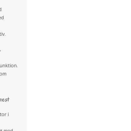
d
ed
iv.
,
funktion.
som
mest
or i
ag med