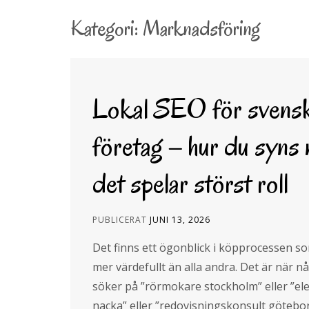
l
Kategori:
Marknadsföring
Lokal SEO för svens
företag – hur du syns 
det spelar störst roll
PUBLICERAT
JUNI 13, 2026
Det finns ett ögonblick i köpprocessen s
mer värdefullt än alla andra. Det är när 
söker på ”rörmokare stockholm” eller ”ele
nacka” eller ”redovisningskonsult götebo