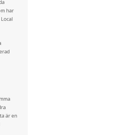
da
som har
 Local
a
terad
amma
dra
ta är en
l