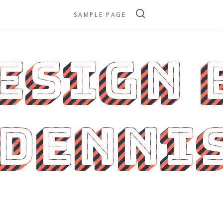
SAMPLE PAGE
esign 
Denni