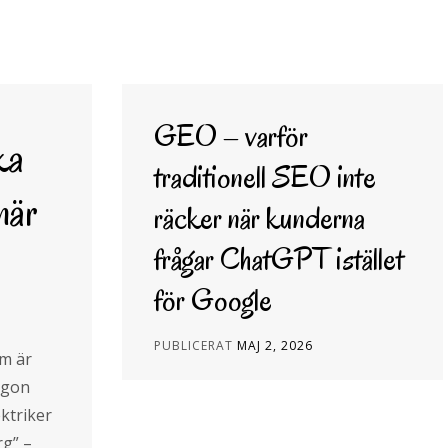
GEO – varför
ka
traditionell SEO inte
när
räcker när kunderna
frågar ChatGPT istället
för Google
PUBLICERAT
MAJ 2, 2026
om är
någon
ktriker
rg” –