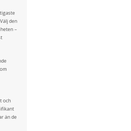
tigaste
Välj den
mheten –
st
nde
” om
t och
ifikant
ar än de