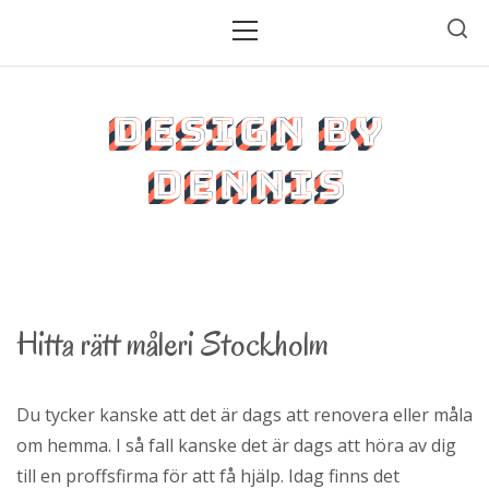
H
P
r
o
i
p
m
p
Design by
ä
a
r
t
Dennis
m
i
e
l
n
l
y
i
n
Hitta rätt måleri Stockholm
n
e
h
Du tycker kanske att det är dags att renovera eller måla
å
om hemma. I så fall kanske det är dags att höra av dig
l
till en proffsfirma för att få hjälp. Idag finns det