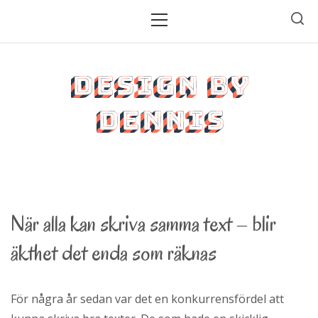
H
P
r
o
i
p
m
p
Design by
ä
a
r
t
Dennis
m
i
e
l
n
l
y
i
n
När alla kan skriva samma text – blir
n
äkthet det enda som räknas
e
h
å
För några år sedan var det en konkurrensfördel att
l