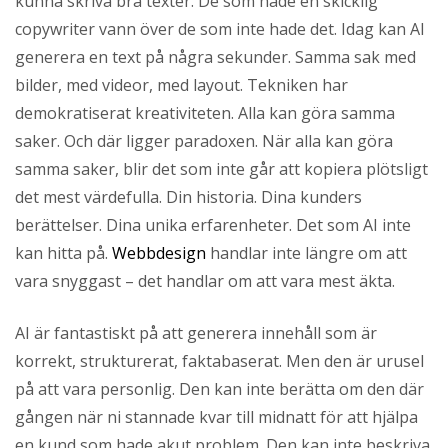
kunna skriva bra texter. De som hade en skicklig
l
copywriter vann över de som inte hade det. Idag kan AI
generera en text på några sekunder. Samma sak med
bilder, med videor, med layout. Tekniken har
demokratiserat kreativiteten. Alla kan göra samma
saker. Och där ligger paradoxen. När alla kan göra
samma saker, blir det som inte går att kopiera plötsligt
det mest värdefulla. Din historia. Dina kunders
berättelser. Dina unika erfarenheter. Det som AI inte
kan hitta på.
Webbdesign
handlar inte längre om att
vara snyggast – det handlar om att vara mest äkta.
AI är fantastiskt på att generera innehåll som är
korrekt, strukturerat, faktabaserat. Men den är urusel
på att vara personlig. Den kan inte berätta om den där
gången när ni stannade kvar till midnatt för att hjälpa
en kund som hade akut problem. Den kan inte beskriva